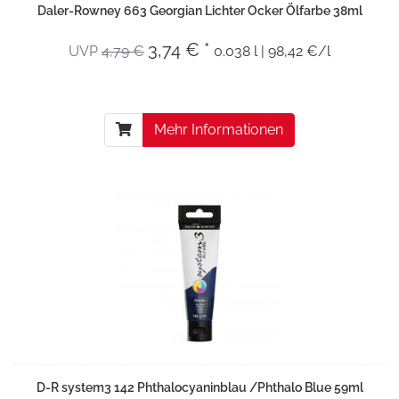
Daler-Rowney 663 Georgian Lichter Ocker Ölfarbe 38ml
3,74 € *
UVP
4,79 €
0.038 l | 98,42 €/l
Mehr Informationen
D-R system3 142 Phthalocyaninblau /Phthalo Blue 59ml