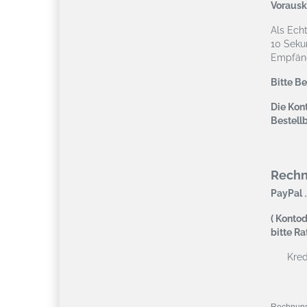
Vorausk
Als Ech
10 Seku
Empfäng
Bitte B
Die Kont
Bestell
Rech
,
PayPal
( Kontod
bitte R
Kredi