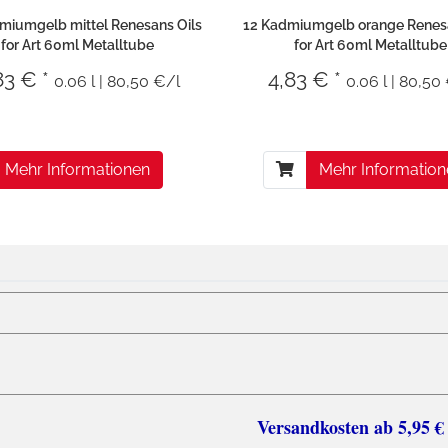
miumgelb mittel Renesans Oils
12 Kadmiumgelb orange Renesa
for Art 60ml Metalltube
for Art 60ml Metalltube
83 € *
4,83 € *
0.06 l | 80,50 €/l
0.06 l | 80,50
Mehr Informationen
Mehr Informatio
sten ab 5,95 €