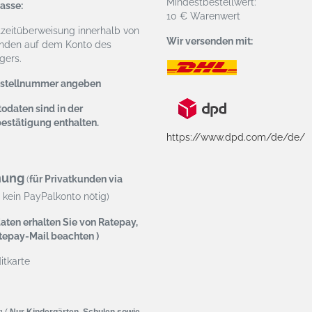
Mindestbestellwert:
asse:
10 € Warenwert
tzeitüberweisung
innerhalb von
Wir versenden mit:
nden auf dem Konto des
ers.
estellnummer angeben
odaten sind in der
bestätigung enthalten.
https://www.dpd.com/de/de/
nung
(
für Privatkunden via
kein PayPalkonto nötig)
aten erhalten Sie von Ratepay,
atepay-Mail beachten )
tkarte