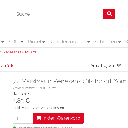
r
Stifte
Pinsel
Künstlerzubehör
Schreiben
Renesans Oil for Arts
 zurück
Artikel 75 von 86
77 Marsbraun Renesans Oils for Art 60ml
Artikelnummer: RENOIL60_77
80,50 €/l
4,83 €
* inkl. MwSt., zzgl.
Versandkosten
In den Warenkorb