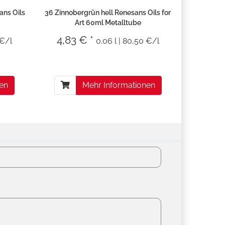
ns Oils
36 Zinnobergrün hell Renesans Oils for
Art 60ml Metalltube
4,83 € *
 €/l
0.06 l | 80,50 €/l
nen
Mehr Informationen