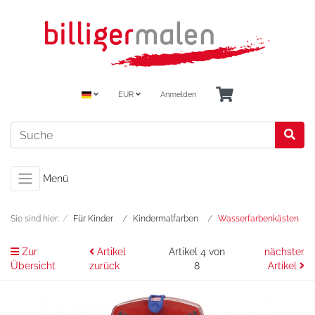
EUR
Anmelden
Menü
Sie sind hier:
Für Kinder
Kindermalfarben
Wasserfarbenkästen
Zur
Artikel
Artikel 4 von
nächster
Übersicht
zurück
8
Artikel