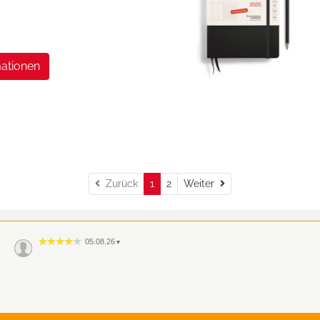
ationen
Weiter
Zurück
1
2
Weiter
05.08.26
▼