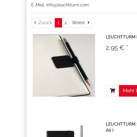
E-Mail:
info@leuchtturm.com
Weiter
Zurück
1
2
Weiter
LEUCHTTURM P
2,95 € *
Mehr 
LEUCHTTURM 191
A6 )