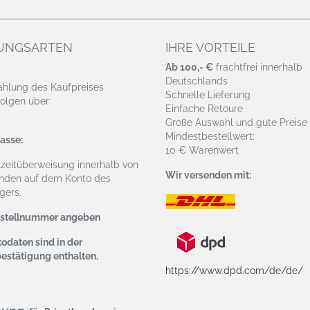
UNGSARTEN
IHRE VORTEILE
Ab 100,- €
frachtfrei innerhalb
Deutschlands
ahlung des Kaufpreises
Schnelle Lieferung
olgen über:
Einfache Retoure
Große Auswahl und gute Preise
Mindestbestellwert:
asse:
10 € Warenwert
tzeitüberweisung
innerhalb von
Wir versenden mit:
nden auf dem Konto des
ers.
estellnummer angeben
odaten sind in der
bestätigung enthalten.
https://www.dpd.com/de/de/