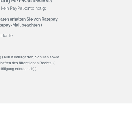
nung
(
für Privatkunden via
kein PayPalkonto nötig)
aten erhalten Sie von Ratepay,
atepay-Mail beachten )
tkarte
g (
Nur Kindergärten, Schulen sowie
haften des öffentlichen Rechts
. (
tätigung erforderlich) )