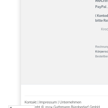
Rech
,
PayPal
( Kontod
bitte R
Kredi
Rechnun
Körpersc
Bestellbes
Kontakt
|
Impressum
|
Unternehmen
Copyright © 2024 Guthmann Bürobedarf GmbH