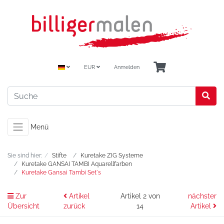
EUR
Anmelden
Menü
Sie sind hier:
Stifte
Kuretake ZIG Systeme
Kuretake GANSAI TAMBI Aquarellfarben
Kuretake Gansai Tambi Set´s
Zur
Artikel
Artikel 2 von
nächster
Übersicht
zurück
14
Artikel