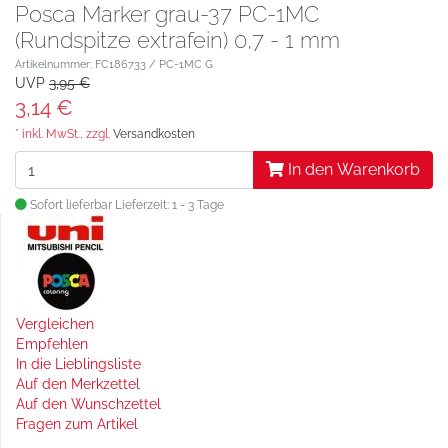
Posca Marker grau-37 PC-1MC
(Rundspitze extrafein) 0,7 - 1 mm
Artikelnummer: FC186733 / PC-1MC G
UVP
3,95 €
3,14 €
* inkl. MwSt., zzgl.
Versandkosten
In den Warenkorb
Sofort lieferbar
Lieferzeit: 1 - 3 Tage
Vergleichen
Empfehlen
In die Lieblingsliste
Auf den Merkzettel
Auf den Wunschzettel
Fragen zum Artikel