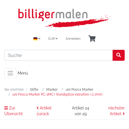
EUR
Anmelden
Menü
Sie sind hier:
Stifte
Marker
uni Posca Marker
uni Posca Marker PC-1MC ( Rundspitze extrafein ) 0,7mm
Zur
Artikel
Artikel 24
nächster
Übersicht
zurück
von 29
Artikel