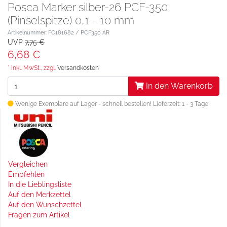
Posca Marker silber-26 PCF-350
(Pinselspitze) 0,1 - 10 mm
Artikelnummer: FC181682 / PCF350 AR
UVP
7,75 €
6,68 €
* inkl. MwSt., zzgl.
Versandkosten
In den Warenkorb
Wenige Exemplare auf Lager - schnell bestellen!
Lieferzeit: 1 - 3 Tage
Vergleichen
Empfehlen
In die Lieblingsliste
Auf den Merkzettel
Auf den Wunschzettel
Fragen zum Artikel