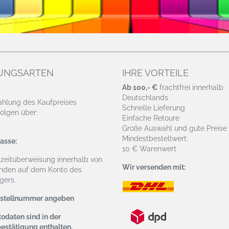
UNGSARTEN
IHRE VORTEILE
Ab 100,- €
frachtfrei innerhalb
Deutschlands
ahlung des Kaufpreises
Schnelle Lieferung
olgen über:
Einfache Retoure
Große Auswahl und gute Preise
Mindestbestellwert:
asse:
10 € Warenwert
tzeitüberweisung
innerhalb von
Wir versenden mit:
nden auf dem Konto des
ers.
estellnummer angeben
odaten sind in der
bestätigung enthalten.