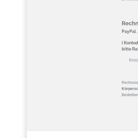
Rech
,
PayPal
( Kontod
bitte R
Kredi
Rechnun
Körpersc
Bestellbes