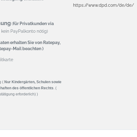
https://www.dpd.com/de/de/
nung
(
für Privatkunden via
kein PayPalkonto nötig)
aten erhalten Sie von Ratepay,
atepay-Mail beachten )
tkarte
g (
Nur Kindergärten, Schulen sowie
haften des öffentlichen Rechts
. (
tätigung erforderlich) )