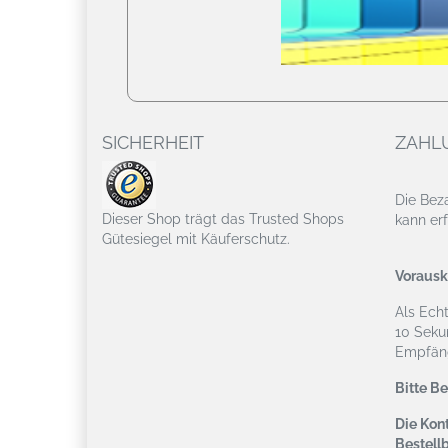
SICHERHEIT
ZAHL
Die Bez
Dieser Shop trägt das Trusted Shops
kann erf
Gütesiegel mit Käuferschutz.
Vorausk
Als Ech
10 Seku
Empfäng
Bitte B
Die Kont
Bestell