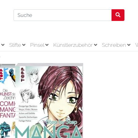
r
Stifte
Pinsel
Künstlerzubehör
Schreiben
n