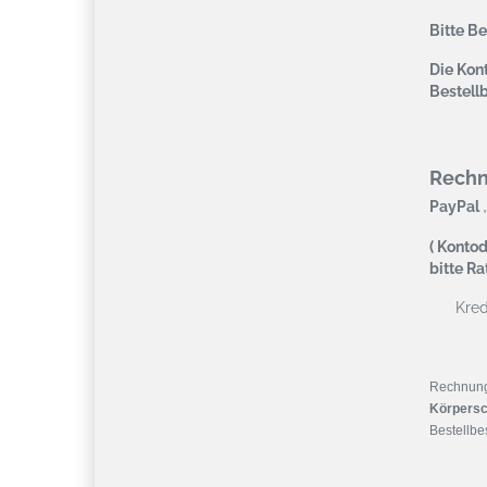
Bitte B
Die Kont
Bestell
Rech
,
PayPal
( Kontod
bitte R
Kredi
Rechnun
Körpersc
Bestellbes