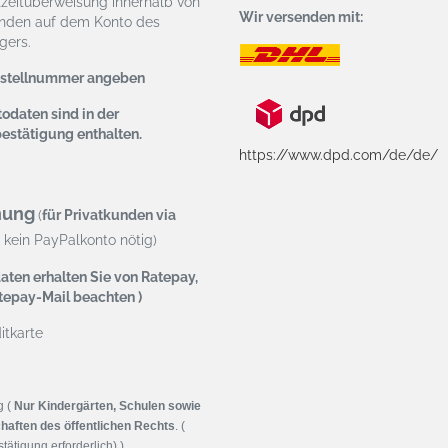
tzeitüberweisung
innerhalb von
Wir versenden mit:
nden auf dem Konto des
ers.
estellnummer angeben
odaten sind in der
bestätigung enthalten.
https://www.dpd.com/de/de/
nung
(
für Privatkunden via
kein PayPalkonto nötig)
aten erhalten Sie von Ratepay,
atepay-Mail beachten )
tkarte
g (
Nur Kindergärten, Schulen sowie
haften des öffentlichen Rechts
. (
tätigung erforderlich) )