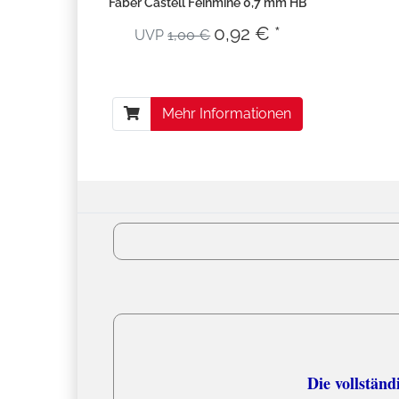
Faber Castell Feinmine 0,7 mm HB
0,92 € *
UVP
1,00 €
Mehr Informationen
Versandko
Die vollständige