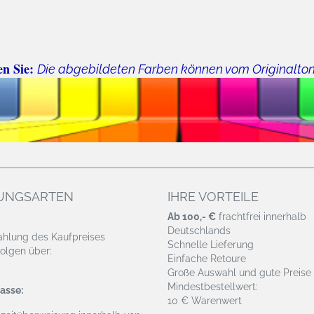
en Sie:
Die abgebildeten Farben können vom Originalto
UNGSARTEN
IHRE VORTEILE
Ab 100,- €
frachtfrei innerhalb
Deutschlands
ahlung des Kaufpreises
Schnelle Lieferung
olgen über:
Einfache Retoure
Große Auswahl und gute Preise
Mindestbestellwert:
asse:
10 € Warenwert