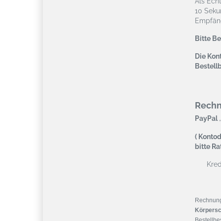
Als Ech
10 Seku
Empfäng
Bitte B
Die Kont
Bestell
Rech
,
PayPal
( Kontod
bitte R
Kredi
Rechnun
Körpersc
Bestellbes