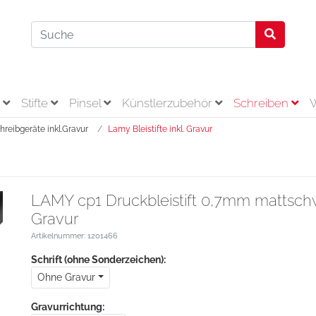
r
Stifte
Pinsel
Künstlerzubehör
Schreiben
reibgeräte inkl.Gravur
Lamy Bleistifte inkl. Gravur
LAMY cp1 Druckbleistift 0,7mm mattschw
Gravur
Artikelnummer: 1201466
Schrift (ohne Sonderzeichen):
Ohne Gravur
Gravurrichtung: