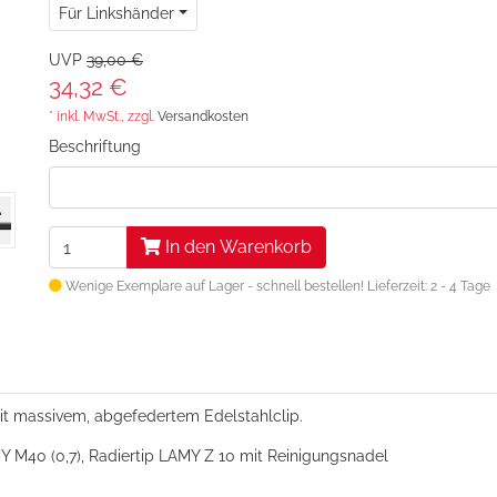
Für Linkshänder
UVP
39,00 €
34,32 €
* inkl. MwSt., zzgl.
Versandkosten
Beschriftung
In den Warenkorb
Wenige Exemplare auf Lager - schnell bestellen!
Lieferzeit: 2 - 4 Tage
it massivem, abgefedertem Edelstahlclip.
Y M40 (0,7), Radiertip LAMY Z 10 mit Reinigungsnadel