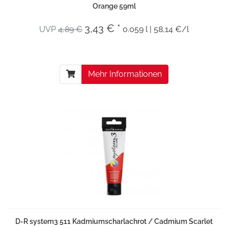
Orange 59ml
3,43 € *
UVP
4,89 €
0.059 l | 58,14 €/l
Mehr Informationen
D-R system3 511 Kadmiumscharlachrot / Cadmium Scarlet