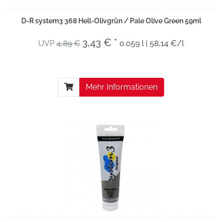
D-R system3 368 Hell-Olivgrün / Pale Olive Green 59ml
3,43 € *
UVP
4,89 €
0.059 l | 58,14 €/l
Mehr Informationen