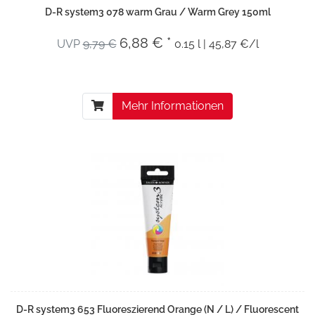
D-R system3 078 warm Grau / Warm Grey 150ml
6,88 € *
UVP
9,79 €
0.15 l | 45,87 €/l
Mehr Informationen
D-R system3 653 Fluoreszierend Orange (N / L) / Fluorescent