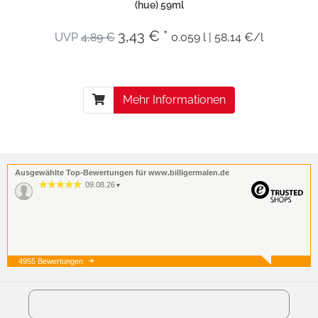
(hue) 59ml
3,43 € *
UVP
4,89 €
0.059 l | 58,14 €/l
Mehr Informationen
Ausgewählte Top-Bewertungen für www.billigermalen.de
09.08.26
▼
4955 Bewertungen
07.08.26
▼
Guter Preis, unkompliziert,
schnelle Lieferung. Was will
man mehr?