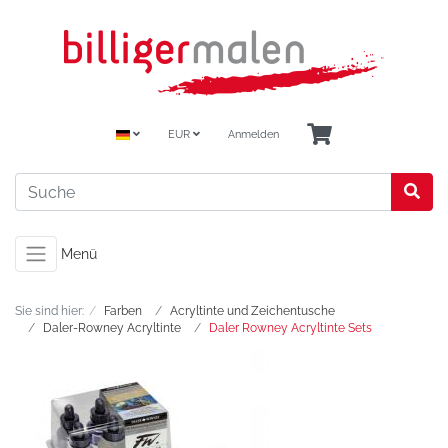
EUR
Anmelden
Menü
Sie sind hier:
Farben
Acryltinte und Zeichentusche
Daler-Rowney Acryltinte
Daler Rowney Acryltinte Sets