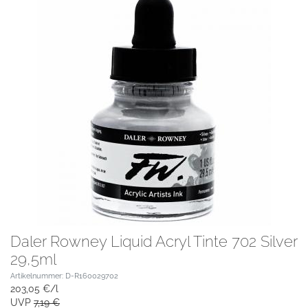
Daler Rowney Liquid Acryl Tinte 702 Silver
29,5ml
Artikelnummer: D-R160029702
203,05 €/l
UVP
7,19 €