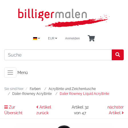
EUR
Anmelden
Menü
Sie sind hier:
Farben
Acryltinte und Zeichentusche
Daler-Rowney Acryltinte
Daler Rowney Liquid Acryltinte
Zur
Artikel
Artikel 32
nächster
Übersicht
zurück
von 47
Artikel