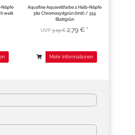
b-Näpfe
Aquafine Aquarellfarbe 2 Halb-Näpfe
ch weiß
382 Chromoxydgrün (Imit) / 355
Blattgrün
*
2,79 € *
UVP
3,19 €
nen
Mehr Informationen