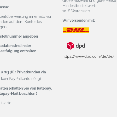
Große Auswahl und gute Preise
Mindestbestellwert:
asse:
10 € Warenwert
tzeitüberweisung
innerhalb von
Wir versenden mit:
nden auf dem Konto des
ers.
estellnummer angeben
odaten sind in der
bestätigung enthalten.
https://www.dpd.com/de/de/
nung
(
für Privatkunden via
kein PayPalkonto nötig)
aten erhalten Sie von Ratepay,
atepay-Mail beachten )
tkarte