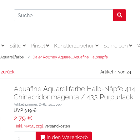
r
Stifte
Pinsel
Künstlerzubehör
Schreiben
Aquarellfarbe
Daler Rowney Aquarell Aquafine Halbnäpfe
 zurück
Artikel 4 von 24
Aquafine Aquarellfarbe Halb-Näpfe 414
Chinacridonmagenta / 433 Purpurlack
Artikelnummer: D-R131017007
UVP
3,19 €
2,79 €
* inkl. MwSt., zzgl.
Versandkosten
In den Warenkorb