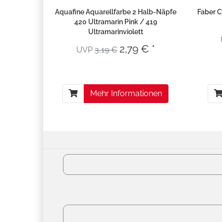
Aquafine Aquarellfarbe 2 Halb-Näpfe
Faber C
420 Ultramarin Pink / 419
Ultramarinviolett
2,79 € *
UVP
3,19 €
Mehr Informationen
Versandko