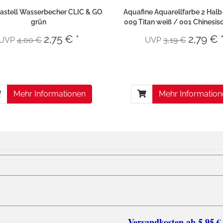
astell Wasserbecher CLIC & GO
Aquafine Aquarellfarbe 2 Hal
grün
009 Titan weiß / 001 Chinesis
2,75 € *
2,79 € 
UVP
4,00 €
UVP
3,19 €
Mehr Informationen
Mehr Informatio
sten ab 5,95 €