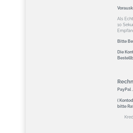
Vorausk
Als Ech
10 Seku
Empfäng
Bitte B
Die Kont
Bestell
Rech
,
PayPal
( Kontod
bitte R
Kredi