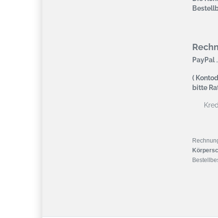
Bestell
Rech
,
PayPal
( Kontod
bitte R
Kredi
Rechnun
Körpersc
Bestellbes