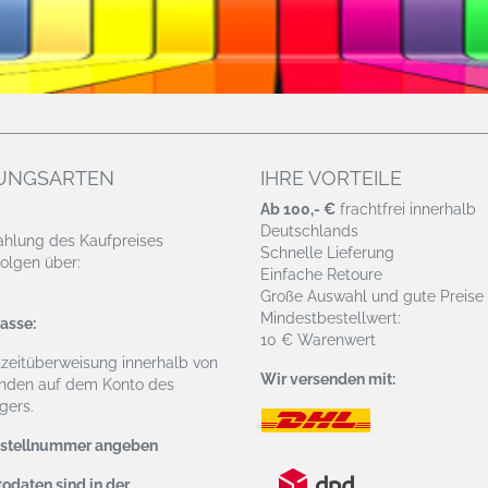
UNGSARTEN
IHRE VORTEILE
Ab 100,- €
frachtfrei innerhalb
Deutschlands
ahlung des Kaufpreises
Schnelle Lieferung
olgen über:
Einfache Retoure
Große Auswahl und gute Preise
Mindestbestellwert:
asse:
10 € Warenwert
tzeitüberweisung
innerhalb von
Wir versenden mit:
nden auf dem Konto des
ers.
estellnummer angeben
odaten sind in der