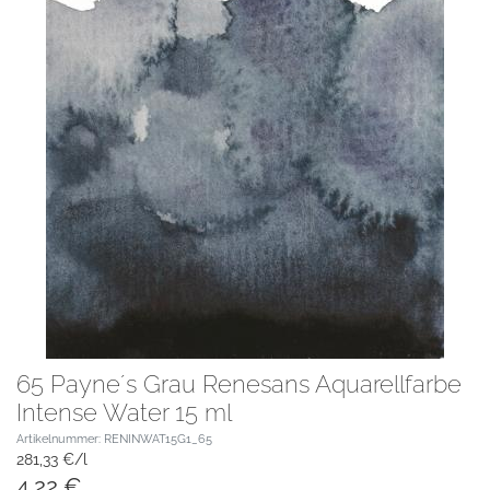
65 Payne´s Grau Renesans Aquarellfarbe
Intense Water 15 ml
Artikelnummer: RENINWAT15G1_65
281,33 €/l
4,22 €