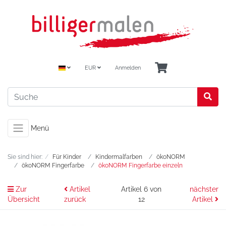
EUR
Anmelden
Menü
Sie sind hier:
Für Kinder
Kindermalfarben
ökoNORM
ökoNORM Fingerfarbe
ökoNORM Fingerfarbe einzeln
Zur
Artikel
Artikel 6 von
nächster
Übersicht
zurück
12
Artikel