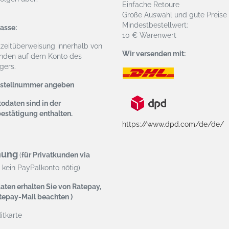
Einfache Retoure
Große Auswahl und gute Preise
Mindestbestellwert:
asse:
10 € Warenwert
tzeitüberweisung
innerhalb von
Wir versenden mit:
nden auf dem Konto des
ers.
estellnummer angeben
odaten sind in der
bestätigung enthalten.
https://www.dpd.com/de/de/
nung
(
für Privatkunden via
kein PayPalkonto nötig)
aten erhalten Sie von Ratepay,
atepay-Mail beachten )
tkarte