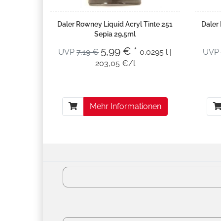
Daler Rowney Liquid Acryl Tinte 251
Daler
Sepia 29,5ml
5,99 € *
UVP
7,19 €
0.0295 l |
UVP
203,05 €/l
Mehr Informationen