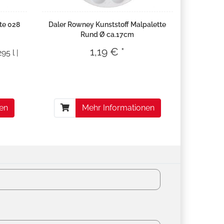
te 028
Daler Rowney Kunststoff Malpalette
Rund Ø ca.17cm
1,19 € *
95 l |
nen
Mehr Informationen