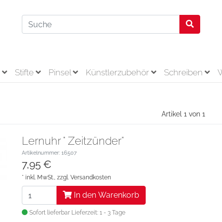
r
Stifte
Pinsel
Künstlerzubehör
Schreiben
Artikel 1 von 1
Lernuhr " Zeitzünder"
Artikelnummer: 16507
7,95 €
* inkl. MwSt., zzgl.
Versandkosten
In den Warenkorb
Sofort lieferbar
Lieferzeit: 1 - 3 Tage