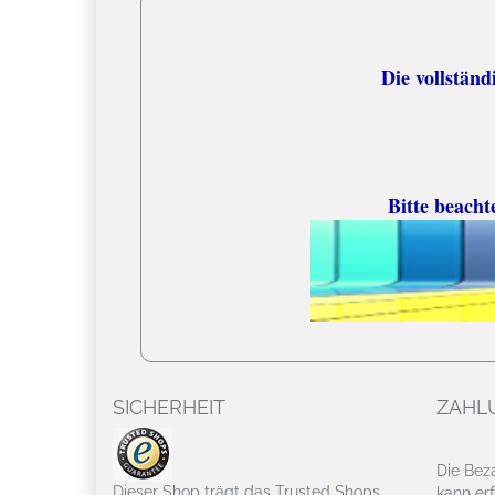
Versandko
Die vollständige
Bitte beacht
SICHERHEIT
ZAHL
Die Bez
Dieser Shop trägt das Trusted Shops
kann erf