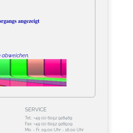
organgs angezeigt
n abweichen.
SERVICE
Tel.: +49 (0) 6052 928469
Fax: +49 (0) 6052 928509
Mo. - Fr. 09.00 Uhr - 16.00 Uhr