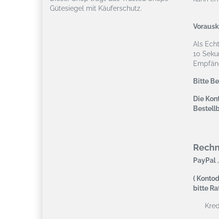
Gütesiegel mit Käuferschutz.
Vorausk
Als Ech
10 Seku
Empfäng
Bitte B
Die Kont
Bestell
Rech
,
PayPal
( Kontod
bitte R
Kredi