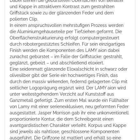
Dabei stehen die gebürsteten Oberflächen von Behälter
und Kappe in attraktivem Kontrast zum gestrahlten
Griffstück sowie zu der glänzenden Feder und dem
polierten Clip.
In einem anspruchsvollen mehrstufigen Prozess werden
die Aluminiumgehäuseteile per Tiefziehen geformt. Die
Oberflächenstrukturierung erfolgt computergesteuert
durch robotergestütztes Schleifen. Für sein einzigartiges
Finish werden die Komponenten des LAMY aion dabei
zunächst gebürstet – im Falle der Griffstücke: gestrahlt,
geglänzt, gebeizt – und abschließend eloxiert.
Eine seidenmatt glänzende Eloxalschicht in schwarz oder
olivesilber gibt der Serie ein hochwertiges Finish, das
durch den massiv wirkenden, federnd gelagerten Clip mit
seitlicher Logoprägung ergänzt wird. Der LAMY aion wird
unter weitestgehendem Verzicht auf Kunststoff aus
Ganzmetall gefertigt. Zum ersten Mal wurde ein Füllhalter
von Lamy mit einer serienexklusiven, neu geformten Feder
ausgestattet. Jasper Morrison gab ihr eine unkonventionell
proportionierte Kontur, die dem Schreibgerät einen
avantgardistischen Charakter verleiht. Korpus und Kappe
sind jeweils als nahtlose, geschlossene Komponenten
ausgeführt. Die Griffzone ist mattiert und erhält so eine