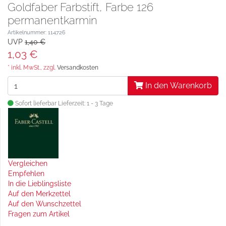
Goldfaber Farbstift, Farbe 126
permanentkarmin
Artikelnummer: 114726
UVP
1,40 €
1,03 €
* inkl. MwSt., zzgl.
Versandkosten
In den Warenkorb
Sofort lieferbar
Lieferzeit: 1 - 3 Tage
Vergleichen
Empfehlen
In die Lieblingsliste
Auf den Merkzettel
Auf den Wunschzettel
Fragen zum Artikel