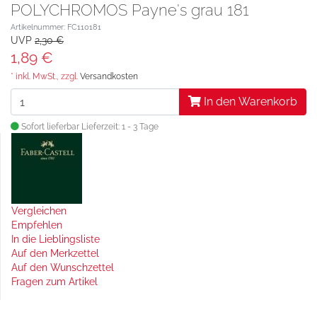
POLYCHROMOS Payne's grau 181
Artikelnummer: FC110181
UVP
2,30 €
1,89 €
* inkl. MwSt., zzgl.
Versandkosten
In den Warenkorb
Sofort lieferbar
Lieferzeit: 1 - 3 Tage
Vergleichen
Empfehlen
In die Lieblingsliste
Auf den Merkzettel
Auf den Wunschzettel
Fragen zum Artikel