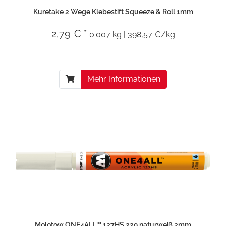
Kuretake 2 Wege Klebestift Squeeze & Roll 1mm
2,79 € *
0.007 kg | 398,57 €/kg
Mehr Informationen
Molotow ONE4ALL™ 127HS 229 naturweiß 2mm