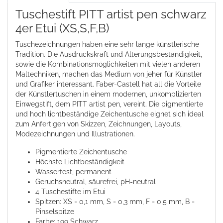
Tuschestift PITT artist pen schwarz
4er Etui (XS,S,F,B)
Tuschezeichnungen haben eine sehr lange künstlerische
Tradition. Die Ausdruckskraft und Alterungsbeständigkeit,
sowie die Kombinationsmöglichkeiten mit vielen anderen
Maltechniken, machen das Medium von jeher für Künstler
und Grafiker interessant. Faber-Castell hat all die Vorteile
der Künstlertuschen in einem modernen, unkomplizierten
Einwegstift, dem PITT artist pen, vereint. Die pigmentierte
und hoch lichtbeständige Zeichentusche eignet sich ideal
zum Anfertigen von Skizzen, Zeichnungen, Layouts,
Modezeichnungen und Illustrationen.
Pigmentierte Zeichentusche
Höchste Lichtbeständigkeit
Wasserfest, permanent
Geruchsneutral, säurefrei, pH-neutral
4 Tuschestifte im Etui
Spitzen: XS = 0,1 mm, S = 0,3 mm, F = 0,5 mm, B =
Pinselspitze
Farbe: 199 Schwarz