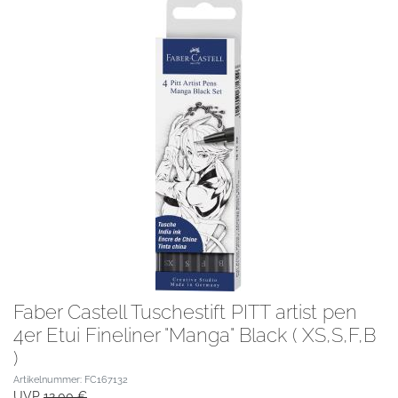
Faber Castell Tuschestift PITT artist pen
4er Etui Fineliner "Manga" Black ( XS,S,F,B
)
Artikelnummer: FC167132
UVP
12,00 €