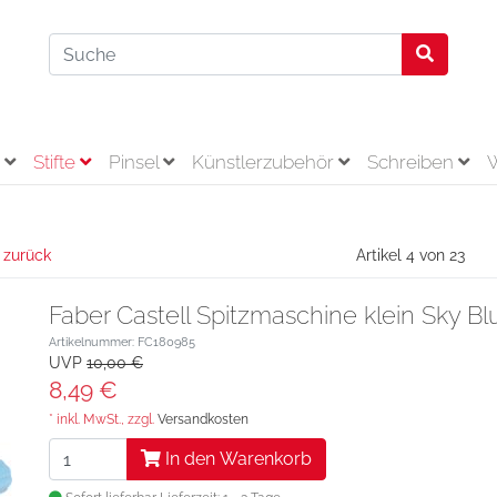
r
Stifte
Pinsel
Künstlerzubehör
Schreiben
 zurück
Artikel 4 von 23
Faber Castell Spitzmaschine klein Sky Bl
Artikelnummer: FC180985
UVP
10,00 €
8,49 €
* inkl. MwSt., zzgl.
Versandkosten
In den Warenkorb