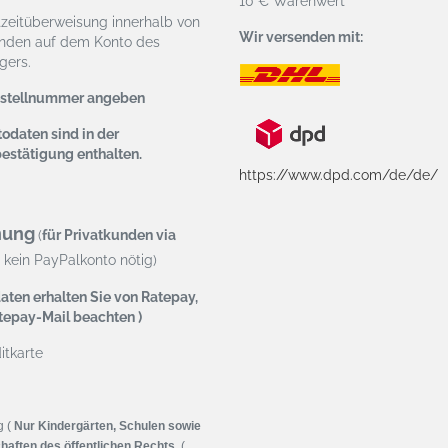
10 € Warenwert
tzeitüberweisung
innerhalb von
Wir versenden mit:
nden auf dem Konto des
ers.
estellnummer angeben
odaten sind in der
bestätigung enthalten.
https://www.dpd.com/de/de/
nung
(
für Privatkunden via
kein PayPalkonto nötig)
aten erhalten Sie von Ratepay,
atepay-Mail beachten )
tkarte
g (
Nur Kindergärten, Schulen sowie
haften des öffentlichen Rechts
. (