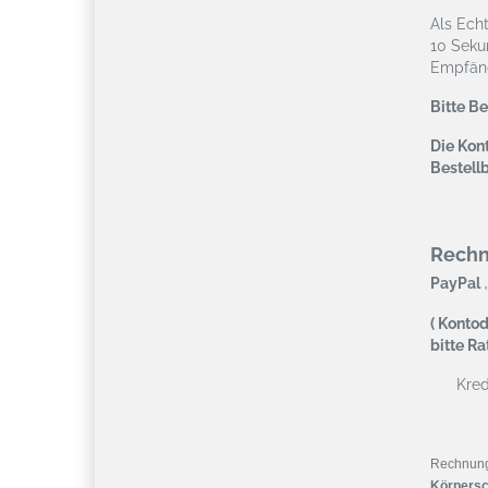
Als Ech
10 Seku
Empfäng
Bitte B
Die Kont
Bestell
Rech
,
PayPal
( Kontod
bitte R
Kredi
Rechnun
Körpersc