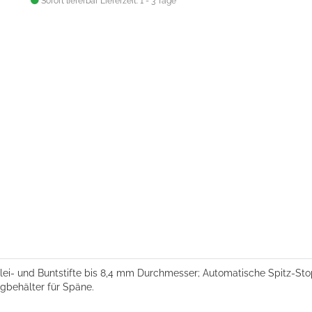
Sofort lieferbar
Lieferzeit: 1 - 3 Tage
lei- und Buntstifte bis 8,4 mm Durchmesser; Automatische Spitz-Stop
gbehälter für Späne.