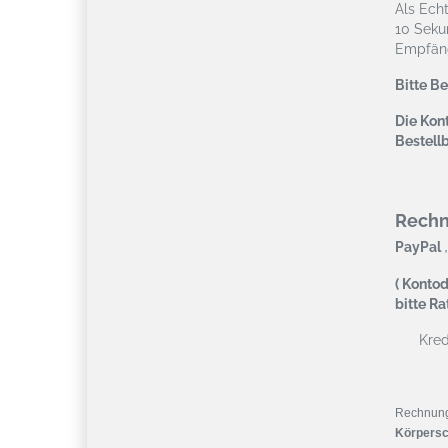
Als Ech
10 Seku
Empfäng
Bitte B
Die Kont
Bestell
Rech
,
PayPal
( Kontod
bitte R
Kredi
Rechnun
Körpersc