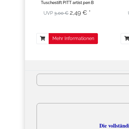
Tuschestift PITT artist pen B
2,49 € *
UVP
3,00 €
Mehr Informationen
Versandko
Die vollständige