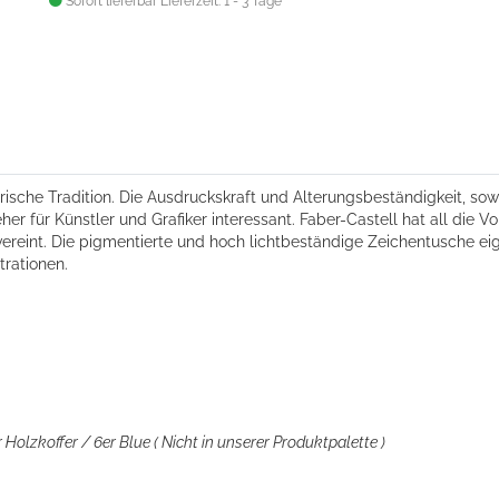
Sofort lieferbar
Lieferzeit: 1 - 3 Tage
ische Tradition. Die Ausdruckskraft und Alterungsbeständigkeit, sow
 für Künstler und Grafiker interessant. Faber-Castell hat all die V
vereint. Die pigmentierte und hoch lichtbeständige Zeichentusche eig
rationen.
er Holzkoffer /
6er
Blue
( Nicht in unserer Produktpalette )