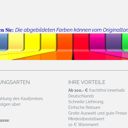
en Sie:
Die abgebildeten Farben können vom Originalto
UNGSARTEN
IHRE VORTEILE
Ab 100,- €
frachtfrei innerhalb
Deutschlands
ahlung des Kaufpreises
Schnelle Lieferung
olgen über:
Einfache Retoure
Große Auswahl und gute Preise
Mindestbestellwert:
asse:
10 € Warenwert