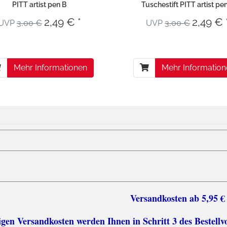
PITT artist pen B
Tuschestift PITT artist pe
2,49 € *
2,49 € 
UVP
3,00 €
UVP
3,00 €
Mehr Informationen
Mehr Informatio
sten ab 5,95 €
n Versandkosten werden Ihnen in Schritt 3 des Bestellv