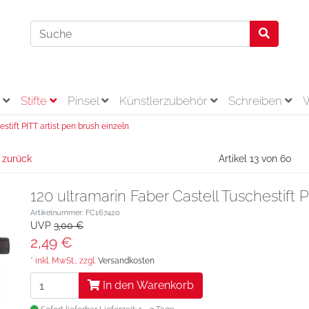
r
Stifte
Pinsel
Künstlerzubehör
Schreiben
stift PITT artist pen brush einzeln
 zurück
Artikel 13 von 60
120 ultramarin Faber Castell Tuschestift P
Artikelnummer: FC167420
UVP
3,00 €
2,49 €
* inkl. MwSt., zzgl.
Versandkosten
In den Warenkorb