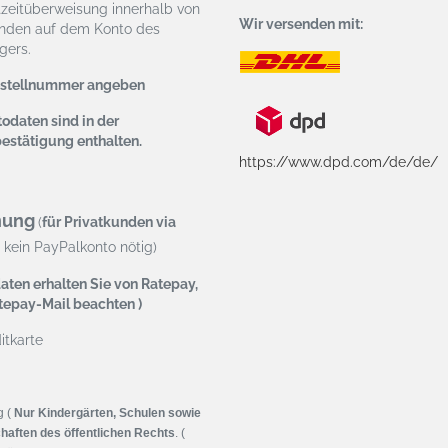
tzeitüberweisung
innerhalb von
Wir versenden mit:
nden auf dem Konto des
ers.
estellnummer angeben
odaten sind in der
bestätigung enthalten.
https://www.dpd.com/de/de/
nung
(
für Privatkunden via
kein PayPalkonto nötig)
aten erhalten Sie von Ratepay,
atepay-Mail beachten )
tkarte
g (
Nur Kindergärten, Schulen sowie
haften des öffentlichen Rechts
. (