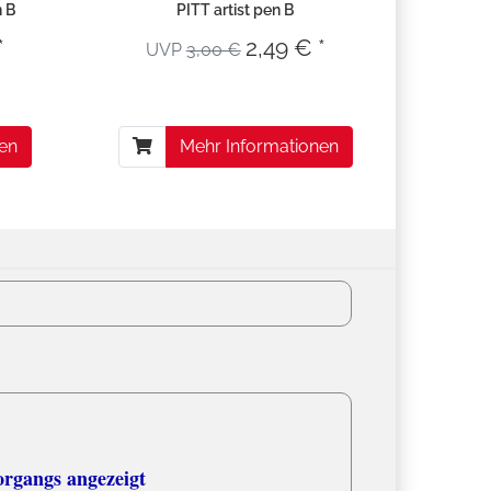
n B
PITT artist pen B
*
2,49 € *
UVP
3,00 €
nen
Mehr Informationen
organgs angezeigt