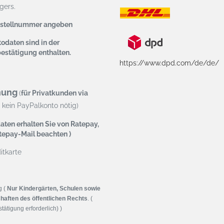
ers.
estellnummer angeben
odaten sind in der
bestätigung enthalten.
https://www.dpd.com/de/de/
nung
(
für Privatkunden via
kein PayPalkonto nötig)
aten erhalten Sie von Ratepay,
atepay-Mail beachten )
tkarte
g (
Nur Kindergärten, Schulen sowie
haften des öffentlichen Rechts
. (
tätigung erforderlich) )