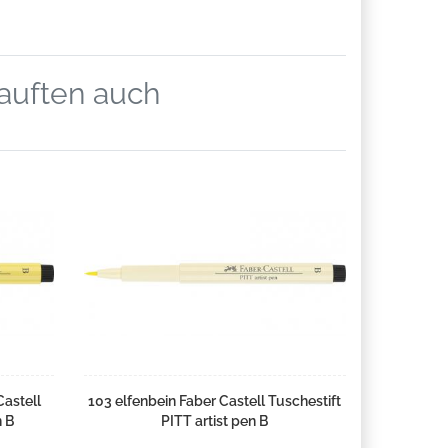
kauften auch
Castell
103 elfenbein Faber Castell Tuschestift
n B
PITT artist pen B