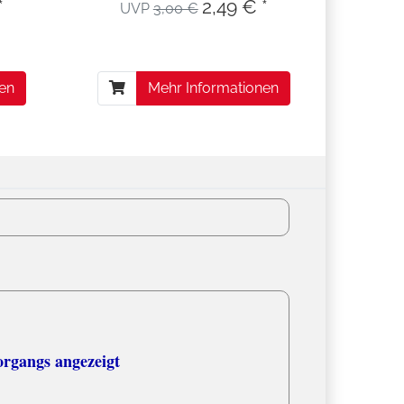
*
2,49 € *
UVP
3,00 €
nen
Mehr Informationen
organgs angezeigt