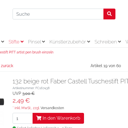
r
Stifte
Pinsel
Künstlerzubehör
Schreiben
stift PITT artist pen brush einzeln
 zurück
Artikel 19 von 60
132 beige rot Faber Castell Tuschestift PI
Artikelnummer: FC167438
UVP
3,00 €
2,49 €
* inkl. MwSt., zzgl.
Versandkosten
In den Warenkorb