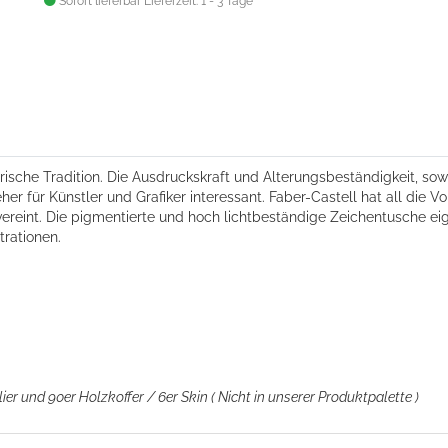
Sofort lieferbar
Lieferzeit: 1 - 3 Tage
ische Tradition. Die Ausdruckskraft und Alterungsbeständigkeit, sow
 für Künstler und Grafiker interessant. Faber-Castell hat all die V
vereint. Die pigmentierte und hoch lichtbeständige Zeichentusche eig
rationen.
lier und 90er Holzkoffer
/ 6er Skin ( Nicht in unserer Produktpalette )