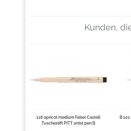
Kunden, die
116 apricot medium Faber Castell
B 101 
Tuschestift PITT artist pen B