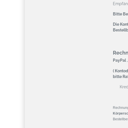
Empfäng
Bitte B
Die Kont
Bestell
Rech
,
PayPal
( Kontod
bitte R
Kredi
Rechnun
Körpersc
Bestellbes