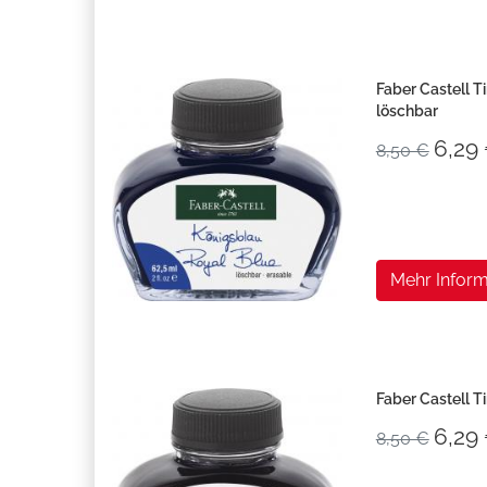
Faber Castell T
löschbar
6,29
8,50 €
Mehr Inform
Faber Castell T
6,29
8,50 €