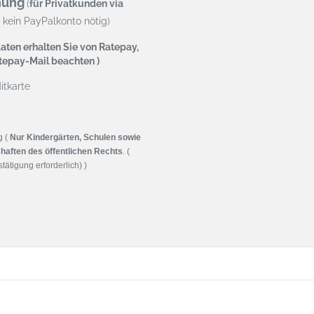
nung
(
für Privatkunden via
kein PayPalkonto nötig)
aten erhalten Sie von Ratepay,
atepay-Mail beachten )
tkarte
g (
Nur Kindergärten, Schulen sowie
haften des öffentlichen Rechts
. (
tätigung erforderlich) )