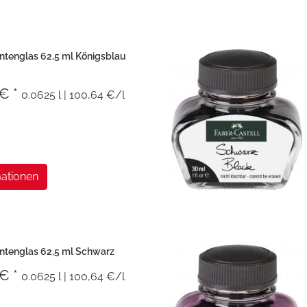
intenglas 62,5 ml Königsblau
 € *
0.0625 l | 100,64 €/l
ationen
intenglas 62,5 ml Schwarz
 € *
0.0625 l | 100,64 €/l