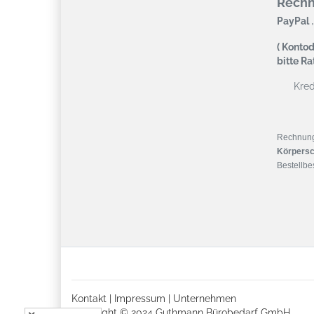
Rech
,
PayPal
( Kontod
bitte R
Kredi
Rechnun
Körpersc
Bestellbes
Kontakt
|
Impressum
|
Unternehmen
Copyright © 2024 Guthmann Bürobedarf GmbH