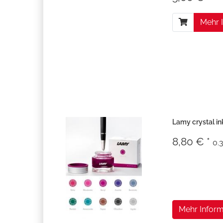
Mehr 
Lamy crystal ink
8,80 € *
0.3
Mehr Inform