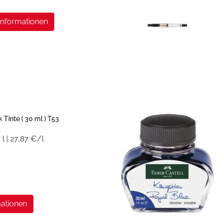
Informationen
 Tinte ( 30 ml ) T53
 l | 27,87 €/l
ationen