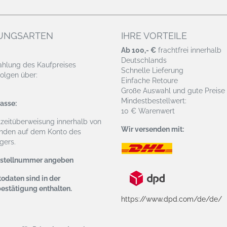
UNGSARTEN
IHRE VORTEILE
Ab 100,- €
frachtfrei innerhalb
Deutschlands
ahlung des Kaufpreises
Schnelle Lieferung
olgen über:
Einfache Retoure
Große Auswahl und gute Preise
Mindestbestellwert:
asse:
10 € Warenwert
tzeitüberweisung
innerhalb von
Wir versenden mit:
nden auf dem Konto des
ers.
estellnummer angeben
odaten sind in der
bestätigung enthalten.
https://www.dpd.com/de/de/