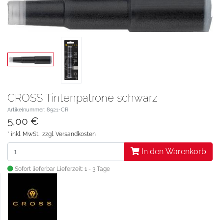
CROSS Tintenpatrone schwarz
Artikelnummer: 8921-CR
5,00 €
* inkl. MwSt., zzgl.
Versandkosten
In den Warenkorb
Sofort lieferbar
Lieferzeit: 1 - 3 Tage