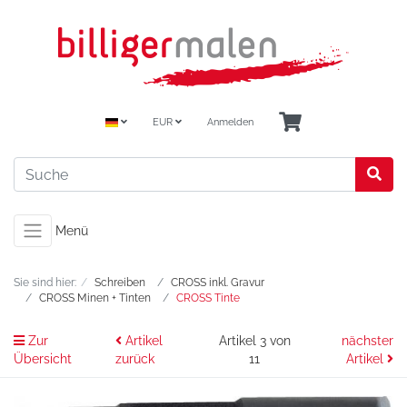
EUR
Anmelden
Menü
Sie sind hier:
Schreiben
CROSS inkl. Gravur
CROSS Minen + Tinten
CROSS Tinte
Zur
Artikel
Artikel 3 von
nächster
Übersicht
zurück
11
Artikel