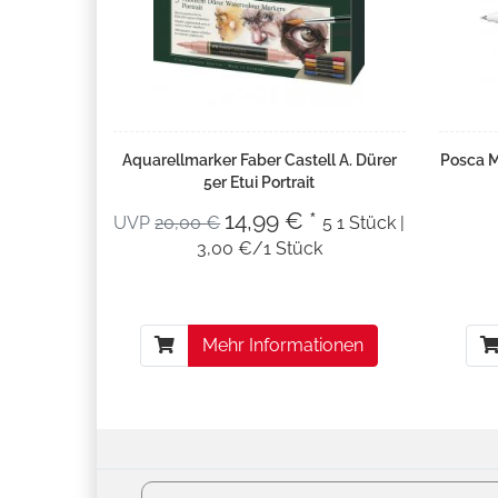
Aquarellmarker Faber Castell A. Dürer
Posca M
5er Etui Portrait
14,99 € *
UVP
20,00 €
5 1 Stück |
3,00 €/1 Stück
Mehr Informationen