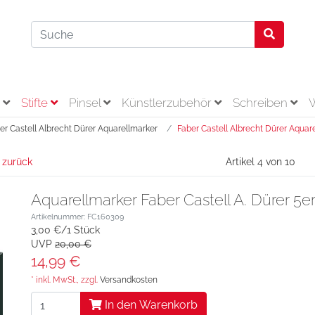
r
Stifte
Pinsel
Künstlerzubehör
Schreiben
er Castell Albrecht Dürer Aquarellmarker
Faber Castell Albrecht Dürer Aquar
 zurück
Artikel 4 von 10
Aquarellmarker Faber Castell A. Dürer 5er 
Artikelnummer: FC160309
3,00 €/1 Stück
UVP
20,00 €
14,99 €
* inkl. MwSt., zzgl.
Versandkosten
In den Warenkorb