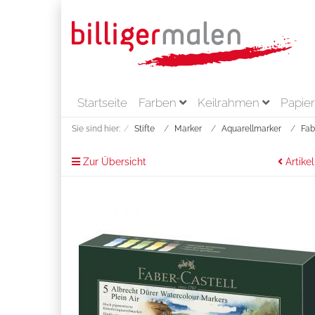
Startseite
Farben
Keilrahmen
Papie
Sie sind hier:
Stifte
Marker
Aquarellmarker
Fab
Zur Übersicht
Artikel