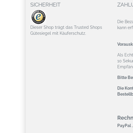
SICHERHEIT
ZAHL
Die Bez
Dieser Shop trägt das Trusted Shops
kann erf
Gütesiegel mit Käuferschutz.
Vorausk
Als Ech
10 Seku
Empfäng
Bitte B
Die Kont
Bestell
Rech
,
PayPal