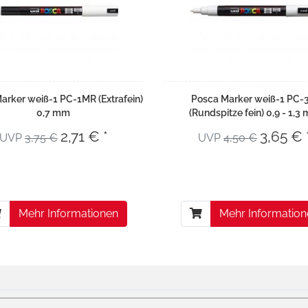
arker weiß-1 PC-1MR (Extrafein)
Posca Marker weiß-1 PC-
0,7 mm
(Rundspitze fein) 0,9 - 1,3
2,71 € *
3,65 € 
UVP
3,75 €
UVP
4,50 €
Mehr Informationen
Mehr Informatio