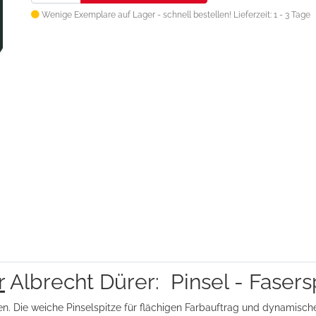
Wenige Exemplare auf Lager - schnell bestellen!
Lieferzeit: 1 - 3 Tage
r
Albrecht Dürer: Pinsel - Fasersp
n. Die weiche Pinselspitze für flächigen Farbauftrag und dynamische 