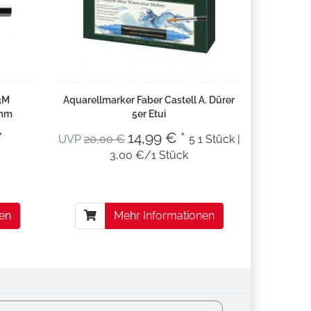
3M
Aquarellmarker Faber Castell A. Dürer
 mm
5er Etui
*
14,99 € *
UVP
20,00 €
5 1 Stück |
3,00 €/1 Stück
nen
Mehr Informationen