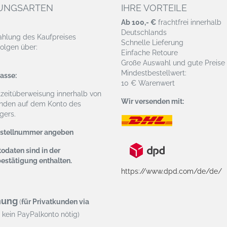
UNGSARTEN
IHRE VORTEILE
Ab 100,- €
frachtfrei innerhalb
Deutschlands
ahlung des Kaufpreises
Schnelle Lieferung
olgen über:
Einfache Retoure
Große Auswahl und gute Preise
Mindestbestellwert:
asse:
10 € Warenwert
tzeitüberweisung
innerhalb von
Wir versenden mit:
nden auf dem Konto des
ers.
estellnummer angeben
odaten sind in der
bestätigung enthalten.
https://www.dpd.com/de/de/
nung
(
für Privatkunden via
kein PayPalkonto nötig)