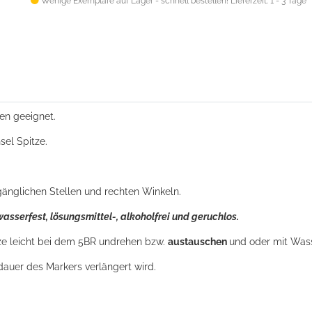
Wenige Exemplare auf Lager - schnell bestellen!
Lieferzeit: 1 - 3 Tage
hen geeignet.
sel Spitze.
ugänglichen Stellen und rechten Winkeln.
asserfest, lösungsmittel-, alkoholfrei und geruchlos.
itze leicht bei dem 5BR undrehen bzw.
austauschen
und oder mit Was
auer des Markers verlängert wird.