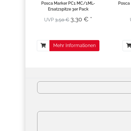
Posca Marker PC1 MC/1ML-
Posca 
Ersatzspitze 3er Pack
3,30 € *
UVP
3,50 €
Mehr Informationen
Versandko