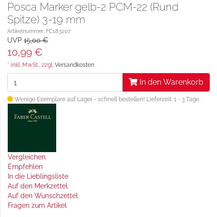
Posca Marker gelb-2 PCM-22 (Rund
Spitze) 3-19 mm
Artikelnummer: FC183207
UVP
15,00 €
10,99 €
* inkl. MwSt., zzgl.
Versandkosten
In den Warenkorb
Wenige Exemplare auf Lager - schnell bestellen!
Lieferzeit: 1 - 3 Tage
Vergleichen
Empfehlen
In die Lieblingsliste
Auf den Merkzettel
Auf den Wunschzettel
Fragen zum Artikel