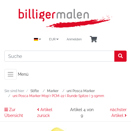
EUR
Anmelden
Menü
Sie sind hier:
Stifte
Marker
uni Posca Marker
uni Posca Marker Mop´r PCM-22 ( Runde Spitze ) 3-19mm
Zur
Artikel
Artikel 4 von
nächster
Übersicht
zurück
9
Artikel