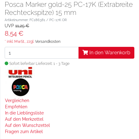
Posca Marker gold-25 PC-17K (Extrabreite
Rechteckspitze) 15 mm
Artikelnummer: FC186381 / PC-17K OR
UVP
11,25 €
8,54 €
* inkl. MwSt., zzgl.
Versandkosten
In den Warenkorb
Sofort lieferbar
Lieferzeit: 1 - 3 Tage
Vergleichen
Empfehlen
In die Lieblingsliste
Auf den Merkzettel
Auf den Wunschzettel
Fragen zum Artikel