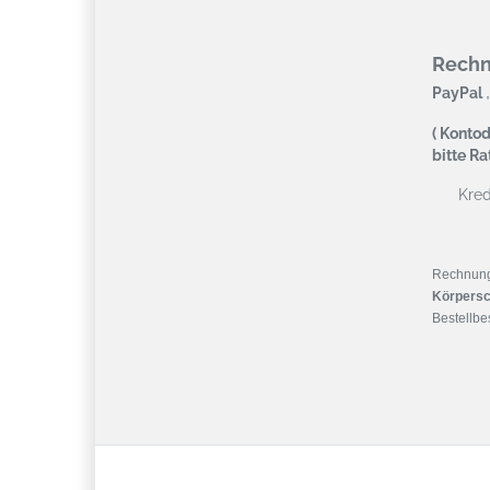
Rech
,
PayPal
( Kontod
bitte R
Kredi
Rechnun
Körpersc
Bestellbes