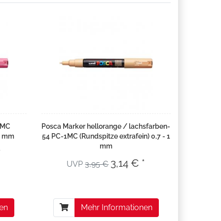
1MC
Posca Marker hellorange / lachsfarben-
 1 mm
54 PC-1MC (Rundspitze extrafein) 0,7 - 1
mm
*
3,14 € *
UVP
3,95 €
nen
Mehr Informationen