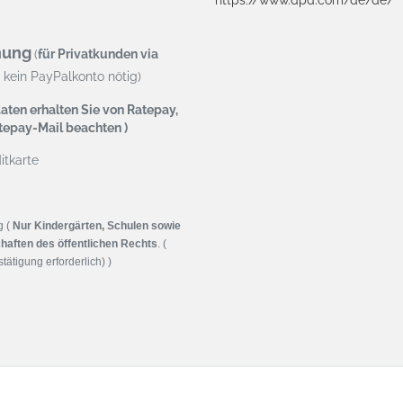
https://www.dpd.com/de/de/
nung
(
für Privatkunden via
kein PayPalkonto nötig)
aten erhalten Sie von Ratepay,
atepay-Mail beachten )
tkarte
g (
Nur Kindergärten, Schulen sowie
haften des öffentlichen Rechts
. (
tätigung erforderlich) )