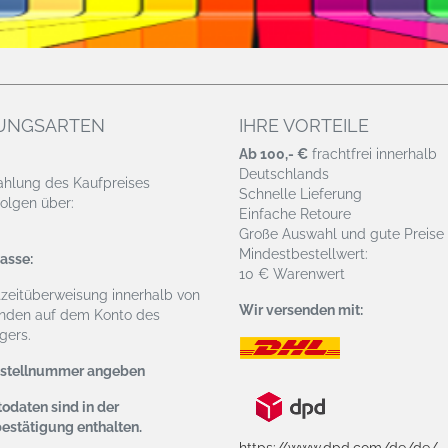
UNGSARTEN
IHRE VORTEILE
Ab 100,- €
frachtfrei innerhalb
Deutschlands
ahlung des Kaufpreises
Schnelle Lieferung
olgen über:
Einfache Retoure
Große Auswahl und gute Preise
Mindestbestellwert:
asse:
10 € Warenwert
tzeitüberweisung
innerhalb von
Wir versenden mit:
nden auf dem Konto des
ers.
estellnummer angeben
odaten sind in der
bestätigung enthalten.