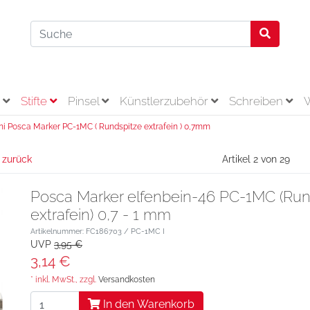
r
Stifte
Pinsel
Künstlerzubehör
Schreiben
ni Posca Marker PC-1MC ( Rundspitze extrafein ) 0,7mm
 zurück
Artikel 2 von 29
Posca Marker elfenbein-46 PC-1MC (Run
extrafein) 0,7 - 1 mm
Artikelnummer: FC186703 / PC-1MC I
UVP
3,95 €
3,14 €
* inkl. MwSt., zzgl.
Versandkosten
In den Warenkorb