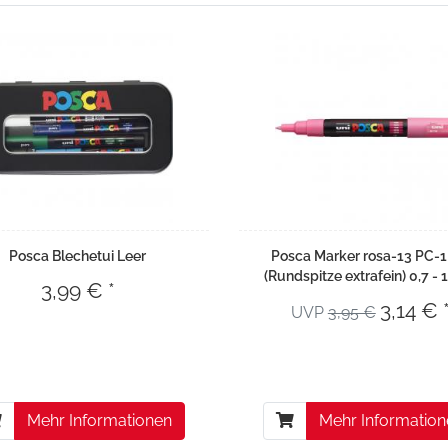
Posca Blechetui Leer
Posca Marker rosa-13 PC-
(Rundspitze extrafein) 0,7 -
3,99 € *
3,14 € 
UVP
3,95 €
Mehr Informationen
Mehr Informatio