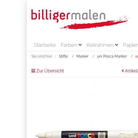
Startseite
Farben
Keilrahmen
Papie
Sie sind hier:
Stifte
Marker
uni Posca Marker
u
Zur Übersicht
Artikel