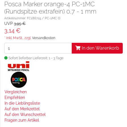
Posca Marker orange-4 PC-1MC
(Rundspitze extrafein) 0,7 - 1 mm
Artikelnummer: FC186715 / PC-1MC O
UVP
3,95 €
3,14 €
* inkl. MwSt., zzgl.
Versandkosten
In den Warenkorb
Sofort lieferbar
Lieferzeit: 1 - 3 Tage
Vergleichen
Empfehlen
In die Lieblingsliste
Auf den Merkzettel
Auf den Wunschzettel
Fragen zum Artikel