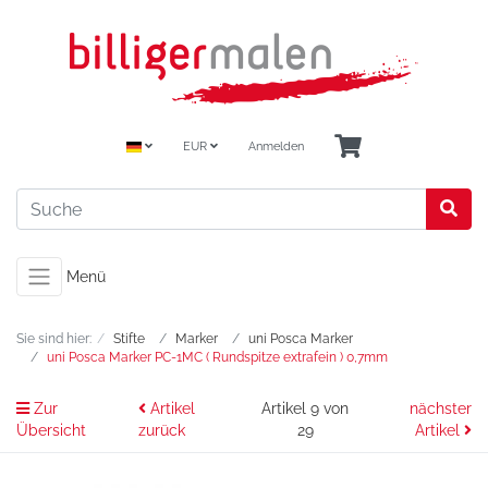
EUR
Anmelden
Menü
Sie sind hier:
Stifte
Marker
uni Posca Marker
uni Posca Marker PC-1MC ( Rundspitze extrafein ) 0,7mm
Zur
Artikel
Artikel 9 von
nächster
Übersicht
zurück
29
Artikel