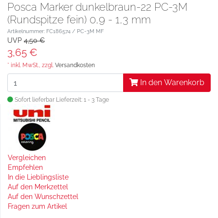
Posca Marker dunkelbraun-22 PC-3M
(Rundspitze fein) 0,9 - 1,3 mm
Artikelnummer: FC186574 / PC-3M MF
UVP
4,50 €
3,65 €
* inkl. MwSt., zzgl.
Versandkosten
In den Warenkorb
Sofort lieferbar
Lieferzeit: 1 - 3 Tage
Vergleichen
Empfehlen
In die Lieblingsliste
Auf den Merkzettel
Auf den Wunschzettel
Fragen zum Artikel