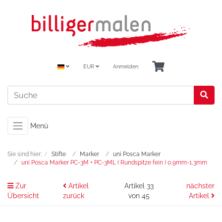
EUR
Anmelden
Menü
Sie sind hier:
Stifte
Marker
uni Posca Marker
uni Posca Marker PC-3M + PC-3ML ( Rundspitze fein ) 0,9mm-1,3mm
Zur
Artikel
Artikel 33
nächster
Übersicht
zurück
von 45
Artikel